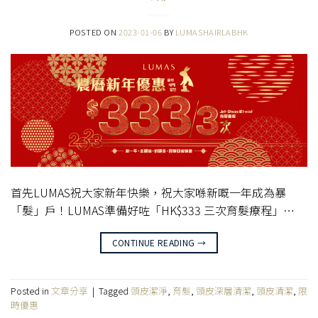
POSTED ON
2023-01-06
BY
LUMASHAIRLABHK
首先LUMAS祝大家新年快樂，祝大家喺新嘅一年成為暴
「髮」戶！LUMAS準備好咗「HK$333 三次育髮療程」…
CONTINUE READING
→
Posted in
文章分享
|
Tagged
頭皮潔淨
,
育髮
,
頭皮深層清潔
,
頭皮清潔
,
限
時優惠