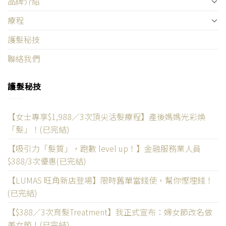
品牌介紹
療程
護髮秘技
聯絡我們
護髮秘技
【女士專享$1,988／3次頂尖活髮療程】產後媽媽光彩煥
「髮」！(已完結)
【吸引力「髮質」，跑數 level up！】金融服務業人員
$388/3次優惠(已完結)
【LUMAS 旺角新店登場】限時舊單當錢使，幫你慳埋錢！
(已完結)
【$388／3次育髮Treatment】我正式宣布：婦女節改名做
美女節！(已完結)