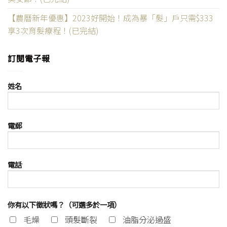
【農曆新年優惠】2023好開始！成為暴「髮」戶只需$333
享3次育髮療程！(已完結)
訂閱電子報
姓名
電郵
電話
你有以下徵狀嗎？（可選多於一項）
毛燥
頭髮斷裂
油脂分泌過盛