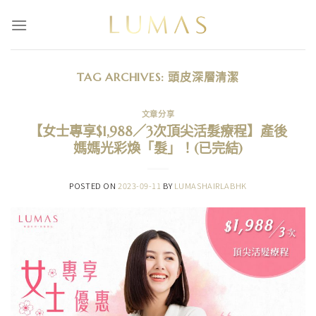
Skip
to
content
TAG ARCHIVES:
頭皮深層清潔
文章分享
【女士專享$1,988／3次頂尖活髮療程】產後
媽媽光彩煥「髮」！(已完結)
POSTED ON
2023-09-11
BY
LUMASHAIRLABHK