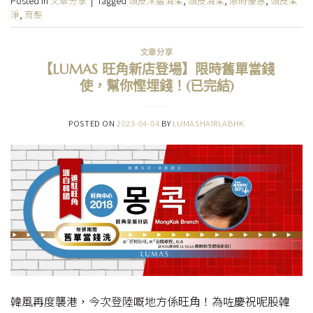
Posted in
文章分享
|
Tagged
頭皮深層清潔
,
頭皮清潔
,
限時優惠
,
頭皮潔
淨
,
育髮
文章分享
【LUMAS 旺角新店登場】限時舊單當錢
使，幫你慳埋錢！(已完結)
POSTED ON
2023-04-04
BY
LUMASHAIRLABHK
韓風再度襲港，今次登陸嘅地方係旺角！為咗慶祝呢股韓