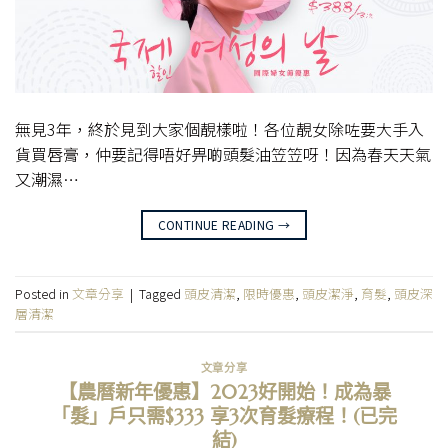
無見3年，終於見到大家個靚樣啦！各位靚女除咗要大手入
貨買唇膏，仲要記得唔好畀啲頭髮油笠笠呀！因為春天天氣
又潮濕…
CONTINUE READING
→
Posted in
文章分享
|
Tagged
頭皮清潔
,
限時優惠
,
頭皮潔淨
,
育髮
,
頭皮深
層清潔
文章分享
【農曆新年優惠】2023好開始！成為暴
「髮」戶只需$333 享3次育髮療程！(已完
結)