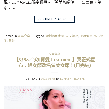
風，LUMAS推出限定優惠 –「舊單當錢使」，出面使咗幾
多，…
CONTINUE READING
→
Posted in
文章分享
|
Tagged
頭皮深層清潔
,
頭皮清潔
,
限時優惠
,
頭皮潔
淨
,
育髮
文章分享
【$388／3次育髮Treatment】我正式宣
布：婦女節改名做美女節！(已完結)
POSTED ON
2023-03-08
BY
LUMASHAIRLABHK