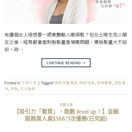
有邊個女人唔想要一把美艷動人嘅頭髮？但女士喺生完小朋
友之後，經常都會面對脫髮量激增嘅問題，導致髮量大不如
前。荷…
CONTINUE READING
→
Posted in
文章分享
|
Tagged
頭皮深層清潔
,
頭皮清潔
,
限時優惠
,
頭皮潔
淨
,
育髮
,
女士脫髮
文章分享
【吸引力「髮質」，跑數 level up！】金融
服務業人員$388/3次優惠(已完結)