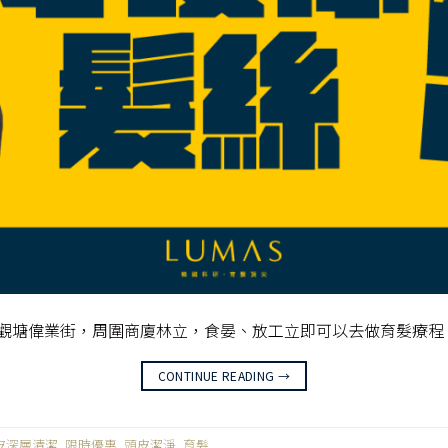
於觀塘偉業街，周圍商廈林立，食晏、放工立即可以去做育髮療程
CONTINUE READING
→
皮深層清潔
,
限時優惠
,
頭皮潔淨
,
育髮