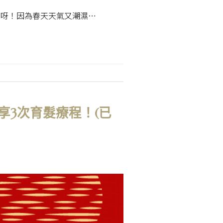
笠呀！因為春天天氣又潮濕…
享3次育髮療程！(已