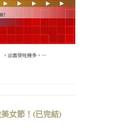
使」，出面使咗幾多，…
做美女節！(已完結)