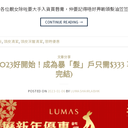
！各位靚女除咗要大手入貨買唇膏，仲要記得唔好畀啲頭髮油笠
CONTINUE READING
→
髮
,
頭皮清潔
,
頭皮深層清潔
,
限時優惠
文章分享
23好開始！成為暴「髮」戶只需$333 
完結)
POSTED ON
2023-01-06
BY
LUMASHAIRLABHK