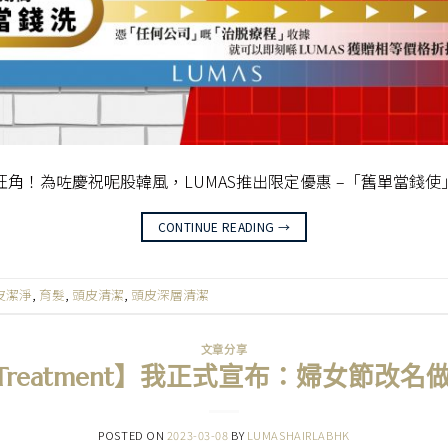
角！為咗慶祝呢股韓風，LUMAS推出限定優惠 –「舊單當錢
CONTINUE READING
→
皮潔淨
,
育髮
,
頭皮清潔
,
頭皮深層清潔
文章分享
髮Treatment】我正式宣布：婦女節改名
POSTED ON
2023-03-08
BY
LUMASHAIRLABHK