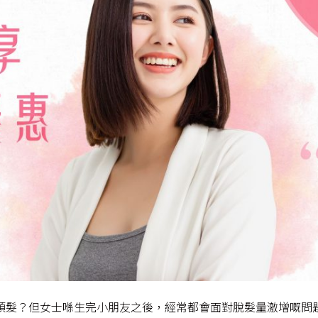
頭髮？但女士喺生完小朋友之後，經常都會面對脫髮量激增嘅問