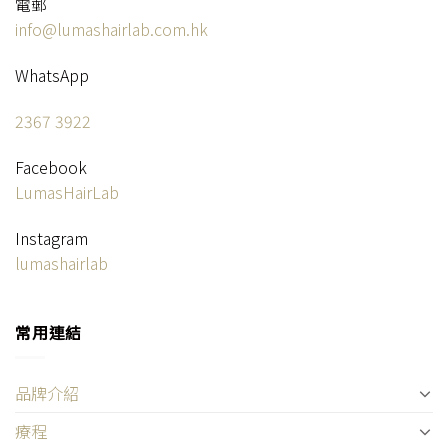
電郵
info@lumashairlab.com.hk
WhatsApp
2367 3922
Facebook
LumasHairLab
Instagram
lumashairlab
常用連結
品牌介紹
療程