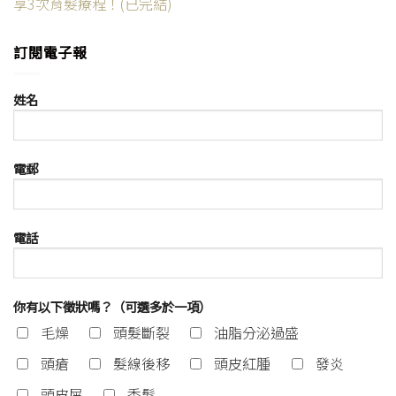
享3次育髮療程！(已完結)
訂閱電子報
姓名
電郵
電話
你有以下徵狀嗎？（可選多於一項）
毛燥
頭髮斷裂
油脂分泌過盛
頭瘡
髮線後移
頭皮紅腫
發炎
頭皮屑
禿髮