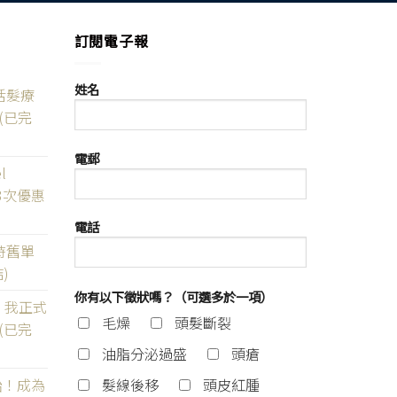
訂閱電子報
姓名
活髮療
(已完
電郵
l
3次優惠
電話
時舊單
)
你有以下徵狀嗎？（可選多於一項）
t】我正式
毛燥
頭髮斷裂
(已完
油脂分泌過盛
頭瘡
髮線後移
頭皮紅腫
始！成為