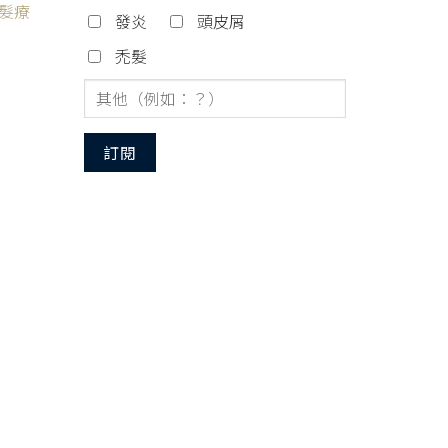
育髮療
發炎
頭皮屑
禿髮