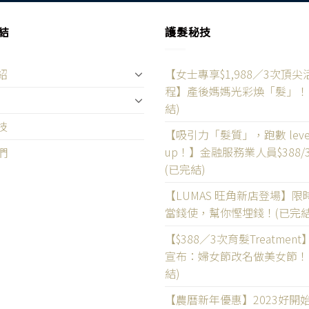
結
護髮秘技
紹
【女士專享$1,988／3次頂尖
程】產後媽媽光彩煥「髮」！
結)
技
【吸引力「髮質」，跑數 leve
up！】金融服務業人員$388/
們
(已完結)
【LUMAS 旺角新店登場】限
當錢使，幫你慳埋錢！(已完結
【$388／3次育髮Treatmen
宣布：婦女節改名做美女節！
結)
【農曆新年優惠】2023好開