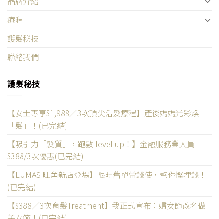
品牌介紹
療程
護髮秘技
聯絡我們
護髮秘技
【女士專享$1,988／3次頂尖活髮療程】產後媽媽光彩煥
「髮」！(已完結)
【吸引力「髮質」，跑數 level up！】金融服務業人員
$388/3次優惠(已完結)
【LUMAS 旺角新店登場】限時舊單當錢使，幫你慳埋錢！
(已完結)
【$388／3次育髮Treatment】我正式宣布：婦女節改名做
美女節！(已完結)