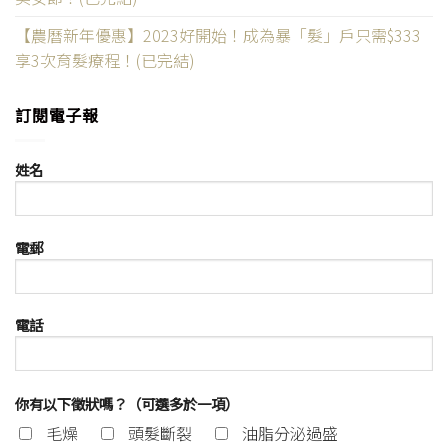
【農曆新年優惠】2023好開始！成為暴「髮」戶只需$333
享3次育髮療程！(已完結)
訂閱電子報
姓名
電郵
電話
你有以下徵狀嗎？（可選多於一項）
毛燥
頭髮斷裂
油脂分泌過盛