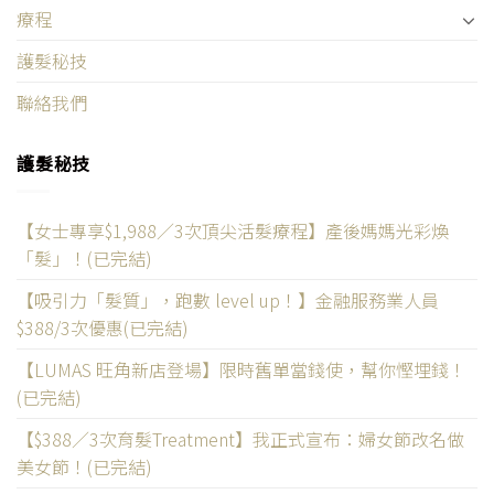
療程
護髮秘技
聯絡我們
護髮秘技
【女士專享$1,988／3次頂尖活髮療程】產後媽媽光彩煥
「髮」！(已完結)
【吸引力「髮質」，跑數 level up！】金融服務業人員
$388/3次優惠(已完結)
【LUMAS 旺角新店登場】限時舊單當錢使，幫你慳埋錢！
(已完結)
【$388／3次育髮Treatment】我正式宣布：婦女節改名做
美女節！(已完結)