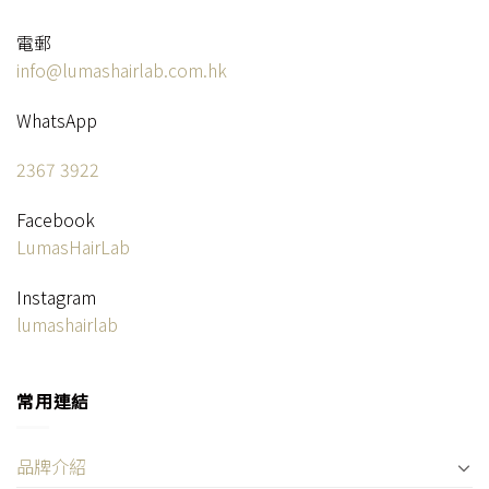
電郵
info@lumashairlab.com.hk
WhatsApp
2367 3922
Facebook
LumasHairLab
Instagram
lumashairlab
常用連結
品牌介紹