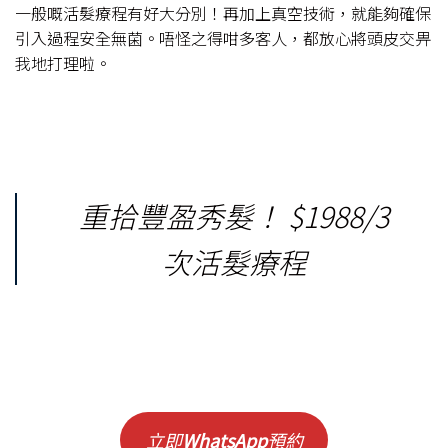
一般嘅活髮療程有好大分別！再加上真空技術，就能夠確保
引入過程安全無菌。唔怪之得咁多客人，都放心將頭皮交畀
我地打理啦。
重拾豐盈秀髮！ $1988/3
次活髮療程
立即
WhatsApp
預約