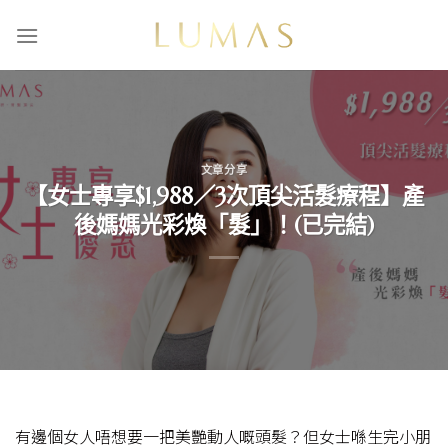
Skip
to
content
文章分享
【女士專享$1,988／3次頂尖活髮療程】產
後媽媽光彩煥「髮」！(已完結)
有邊個女人唔想要一把美艷動人嘅頭髮？但女士喺生完小朋