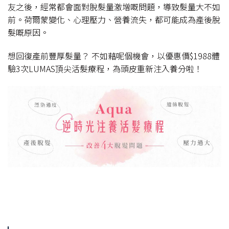
友之後，經常都會面對脫髮量激增嘅問題，導致髮量大不如
前。荷爾蒙變化、心理壓力、營養流失，都可能成為產後脫
髮嘅原因。
想回復產前豐厚髮量？ 不如藉呢個機會，以優惠價$1988體
驗3次LUMAS頂尖活髮療程，為頭皮重新注入養分啦！