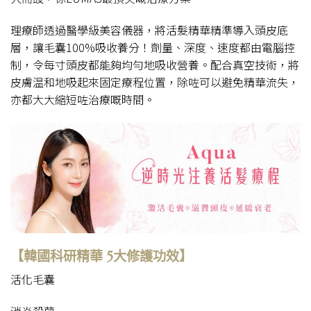
理療師透過醫學級美容儀器，將活髮精華精準導入頭皮底
層，讓毛囊100%吸收養分！劑量、深度、速度都由電腦控
制，令每寸頭皮都能夠均勻地吸收營養。配合真空技術，將
皮膚温和地吸起來固定療程位置，除咗可以避免精華流失，
亦都大大縮短咗治療嘅時間。
【
韓國科研精華 5大修護功效
】
活化毛囊