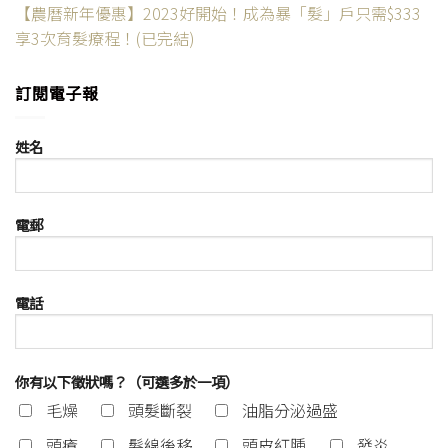
【農曆新年優惠】2023好開始！成為暴「髮」戶只需$333
享3次育髮療程！(已完結)
訂閱電子報
姓名
電郵
電話
你有以下徵狀嗎？（可選多於一項）
毛燥
頭髮斷裂
油脂分泌過盛
頭瘡
髮線後移
頭皮紅腫
發炎