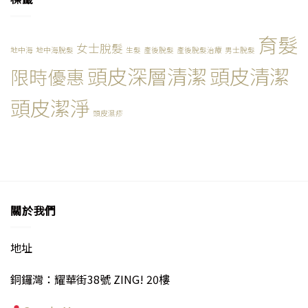
嘅
結)〉
中
髮
髮
客
中
療
SECURED！
戶
程
(已
育髮
都
HK$1,888
女士脫髮
完
話
地中海
地中海脫髮
生髮
產後脫髮
產後脫髮治療
男士脫髮
／
結)〉
正
頭皮深層清潔
頭皮清潔
4
限時優惠
中
喎
次
～
(已
(已
頭皮潔淨
完
完
頭皮濕疹
結)〉
結)〉
中
中
關於我們
地址
銅鑼灣：耀華街38號 ZING! 20樓