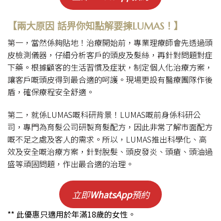
【兩大原因 話畀你知點解要揀LUMAS！】
第一，當然係夠貼地！治療開始前，專業理療師會先透過頭
皮檢測儀器，仔細分析客戶的頭皮及髮絲，再針對問題對症
下藥。根據顧客的生活習慣及症狀，制定個人化治療方案，
讓客戶嘅頭皮得到最合適的呵護。現場更設有醫療團隊作後
盾，確保療程安全舒適。
第二，就係LUMAS嘅科研背景！LUMAS嘅前身係科研公
司，專門為育髮公司研製育髮配方，因此非常了解市面配方
嘅不足之處及客人的需求。所以，LUMAS推出科學化、高
效及安全嘅治療方案，針對脫髮、頭皮發炎、頭瘡、頭油過
盛等頑固問題，作出最合適的治理。
立即
WhatsApp
預約
** 此優惠只適用於年滿18歲的女性。