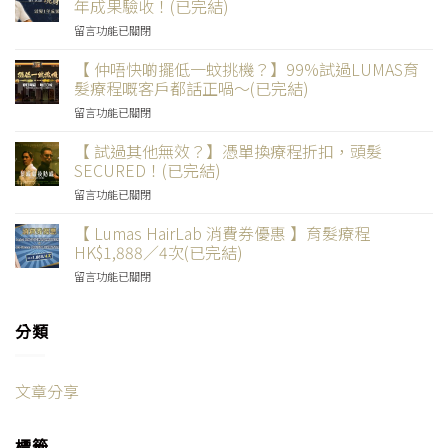
好
年成果驗收！(已完結)
婦
埋
結)〉
客
開
女
錢！
中
在
留言功能已關閉
戶
始！
節
(已
〈【
x
成
改
完
100%
【 仲唔快啲擺低一蚊挑機？】99%試過LUMAS育
真
為
名
結)〉
真
實
髮療程嘅客戶都話正喎～(已完結)
暴
做
中
實
效
「髮」
美
在
留言功能已關閉
片
果
戶
女
〈【
段
】
只
節！
仲
【 試過其他無效？】憑單換療程折扣，頭髮
】
LUMAS
需
(已
唔
客
SECURED！(已完結)
育
$333
完
快
戶
髮
享
結)〉
在
留言功能已關閉
啲
Kan
真
3
中
〈【
擺
親
係
次
試
【 Lumas HairLab 消費券優惠 】育髮療程
低
自
咁
育
過
一
HK$1,888／4次(已完結)
「找
有
髮
其
蚊
數」
效？
療
在
留言功能已關閉
他
挑
活
有
程！
〈【
無
機？】
髮
圖
(已
Lumas
效？】
99%
1
有
完
HairLab
分類
憑
試
年
片
結)〉
消
單
過
成
有
中
費
換
LUMAS
果
真
券
療
育
驗
文章分享
相！
優
程
髮
收！
(已
惠
折
療
(已
完
】
扣，
程
完
結)〉
標籤
育
頭