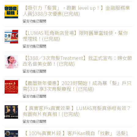
〈【女
士
【吸引力「髮質」，跑數 level up！】金融服務業
專
人員$388/3次優惠(已完結)
享
在
留言功能已關閉
$1,988
〈【吸
／
引
【LUMAS 旺角新店登場】限時舊單當錢使，幫你
3
力
次
慳埋錢！(已完結)
「髮
頂
在
留言功能已關閉
質」，
尖
〈【LUMAS
跑
活
旺
【$388／3次育髮Treatment】我正式宣布：婦女節
數
髮
角
level
改名做美女節！(已完結)
療
新
up！】
程】
在
留言功能已關閉
店
金
產
〈【$388
登
融
後
／
【農曆新年優惠】2023好開始！成為暴「髮」戶只
場】
服
媽
3
限
需$333 享3次育髮療程！(已完結)
務
媽
次
時
業
光
在
留言功能已關閉
育
舊
人
彩
〈【農
髮
單
員
煥
曆
【 真實客戶x真實效果 】LUMAS育髮真係咁有效？
Treatment】
當
$388/3
「髮」！
新
我
有圖有片有真相！(已完結)
錢
次
(已
年
正
使，
優
完
在
留言功能已關閉
優
式
幫
惠
結)〉
〈【
惠】
宣
你
(已
中
真
【 100%真實片段 】客戶Kan親自「找數」 活髮1
2023
布：
慳
完
實