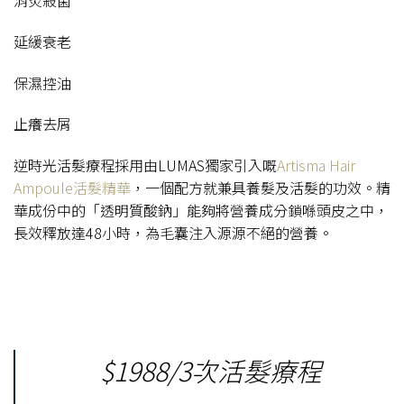
消炎殺菌
延緩衰老
保濕控油
止癢去屑
逆時光活髮療程採用由LUMAS獨家引入嘅
Artisma Hair
Ampoule活髮精華
，一個配方就兼具養髮及活髮的功效。精
華成份中的「透明質酸鈉」能夠將營養成分鎖喺頭皮之中，
長效釋放達48小時，為毛囊注入源源不絕的營養。
$1988/3次活髮療程