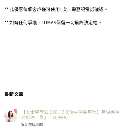
** 此優惠每個客戶僅可使用1次，需登記電話確認。
** 如有任何爭議，LUMAS保留一切最終決定權。
最新文章
【女士專享$1,988／3次頂尖活髮療程】產後媽媽
光彩煥「髮」！(已完結)
在
留言功能已關閉