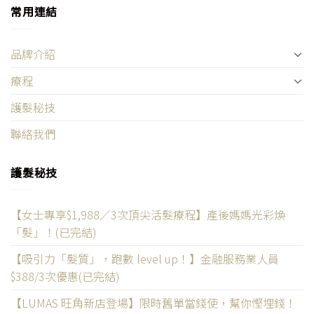
常用連結
品牌介紹
療程
護髮秘技
聯絡我們
護髮秘技
【女士專享$1,988／3次頂尖活髮療程】產後媽媽光彩煥
「髮」！(已完結)
【吸引力「髮質」，跑數 level up！】金融服務業人員
$388/3次優惠(已完結)
【LUMAS 旺角新店登場】限時舊單當錢使，幫你慳埋錢！