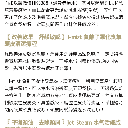
而加以
試做價HK$388（消費券適用）
就可以體驗到LUMAS
嘅育髮療程，而且配合專業頭皮檢測服務(免費)，等你可以
更加了解頭皮及毛囊嘅現況，然後根據頭皮檢測結果選擇適
合嘅育髮療程，對頭皮問題作出針對性嘅改善！
〖 改善乾旱｜舒緩敏感 〗I-mist 負離子霧化臭氧
頭皮清潔療程
想改善頭皮乾燥敏感，淨係用洗護產品點夠㗎？一定要將毛
囊嘅堵塞物同致敏源趕走，再將水份同養份滲透頭皮同頭
髮，先可以令頭髮有返水潤光澤！
「I-mist 負離子霧化臭氧頭皮清潔療程」利用臭氧產生超細
負離子霧化，可以令水份滲透頭皮同頭髮核心，再透過負離
子抗氧化、防衰老嘅功效令老化嘅皮膚迅速更新，仲有效抑
制敏感性皮膚炎、真菌感染、脂溢性皮炎等炎症，喺極短時
間內殺滅頭皮致敏源，頭皮同髮絲變返水潤健康！
〖 平衡頭油｜去除頭屑 〗Jet-Steam 水氧活細胞