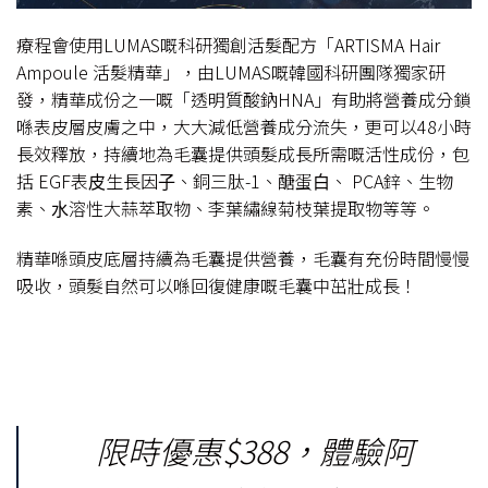
療程會使用LUMAS嘅科研獨創活髮配方「ARTISMA Hair
Ampoule 活髮精華」，由LUMAS嘅韓國科研團隊獨家研
發，精華成份之一嘅「透明質酸鈉HNA」有助將營養成分鎖
喺表皮層皮膚之中，大大減低營養成分流失，更可以48小時
長效釋放，持續地為毛囊提供頭髮成長所需嘅活性成份，包
括 EGF表⽪⽣長因⼦、銅三肽-1、醣蛋⽩、 PCA鋅、⽣物
素、⽔溶性⼤蒜萃取物、李葉繡線菊枝葉提取物等等。
精華喺頭皮底層持續為毛囊提供營養，毛囊有充份時間慢慢
吸收，頭髮自然可以喺回復健康嘅毛囊中茁壯成長！
限時優惠$388，體驗阿