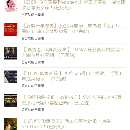
旺
【$388／3次育髮Treatment】我正式宣布：婦女節
數
髮
角
level
改名做美女節！(已完結)
療
新
up！】
程】
在
留言功能已關閉
店
金
產
〈【$388
登
融
後
／
【農曆新年優惠】2023好開始！成為暴「髮」戶只
場】
服
媽
3
限
需$333 享3次育髮療程！(已完結)
務
媽
次
時
業
光
在
留言功能已關閉
育
舊
人
彩
〈【農
髮
單
員
煥
曆
【 真實客戶x真實效果 】LUMAS育髮真係咁有效？
Treatment】
當
$388/3
「髮」！
新
我
有圖有片有真相！(已完結)
錢
次
(已
年
正
使，
優
完
在
留言功能已關閉
優
式
幫
惠
結)〉
〈【
惠】
宣
你
(已
中
真
【 100%真實片段 】客戶Kan親自「找數」 活髮1
2023
布：
慳
完
實
好
年成果驗收！(已完結)
婦
埋
結)〉
客
開
女
錢！
中
在
留言功能已關閉
戶
始！
節
(已
〈【
x
成
改
完
100%
【 仲唔快啲擺低一蚊挑機？】99%試過LUMAS育
真
為
名
結)〉
真
實
髮療程嘅客戶都話正喎～(已完結)
暴
做
中
實
效
「髮」
美
在
留言功能已關閉
片
果
戶
女
〈【
段
】
只
節！
仲
【 試過其他無效？】憑單換療程折扣，頭髮
】
LUMAS
需
(已
唔
客
SECURED！(已完結)
育
$333
完
快
戶