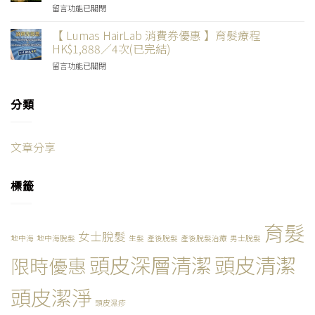
髮
享
結)〉
在
留言功能已關閉
啲
Kan
真
3
中
〈【
擺
親
係
次
試
【 Lumas HairLab 消費券優惠 】育髮療程
低
自
咁
育
過
一
HK$1,888／4次(已完結)
「找
有
髮
其
蚊
數」
效？
療
在
留言功能已關閉
他
挑
活
有
程！
〈【
無
機？】
髮
圖
(已
Lumas
效？】
99%
1
有
完
HairLab
分類
憑
試
年
片
結)〉
消
單
過
成
有
中
費
換
LUMAS
果
真
券
療
育
驗
文章分享
相！
優
程
髮
收！
(已
惠
折
療
(已
完
】
扣，
程
完
結)〉
標籤
育
頭
嘅
結)〉
中
髮
髮
客
中
療
SECURED！
戶
程
(已
育髮
都
HK$1,888
女士脫髮
完
話
地中海
地中海脫髮
生髮
產後脫髮
產後脫髮治療
男士脫髮
／
結)〉
正
頭皮深層清潔
頭皮清潔
4
限時優惠
中
喎
次
～
(已
(已
頭皮潔淨
完
完
頭皮濕疹
結)〉
結)〉