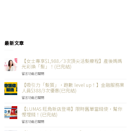
最新文章
【女士專享$1,988／3次頂尖活髮療程】產後媽媽
光彩煥「髮」！(已完結)
在
留言功能已關閉
〈【女
士
【吸引力「髮質」，跑數 level up！】金融服務業
專
人員$388/3次優惠(已完結)
享
在
留言功能已關閉
$1,988
〈【吸
／
引
【LUMAS 旺角新店登場】限時舊單當錢使，幫你
3
力
次
慳埋錢！(已完結)
「髮
頂
在
留言功能已關閉
質」，
尖
〈【LUMAS
跑
活