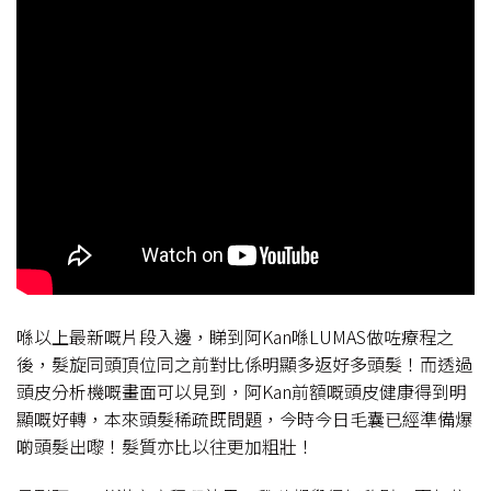
喺以上最新嘅片段入邊，睇到阿Kan喺LUMAS做咗療程之
後，髮旋同頭頂位同之前對比係明顯多返好多頭髮！而透過
頭皮分析機嘅畫面可以見到，阿Kan前額嘅頭皮健康得到明
顯嘅好轉，本來頭髮稀疏既問題，今時今日毛囊已經準備爆
啲頭髮出嚟！髮質亦比以往更加粗壯！