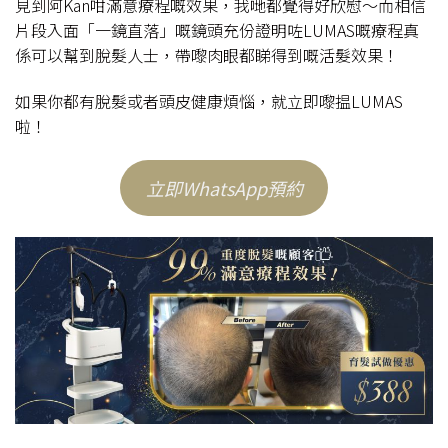
見到阿Kan咁滿意療程嘅效果，我哋都覺得好欣慰～而相信
片段入面「一鏡直落」嘅鏡頭充份證明咗LUMAS嘅療程真
係可以幫到脫髮人士，帶嚟肉眼都睇得到嘅活髮效果！
如果你都有脫髮或者頭皮健康煩惱，就立即嚟揾LUMAS
啦！
立即WhatsApp預約