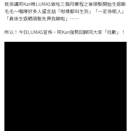
就係講阿Kan喺LUMAS做咗三個月療程之後頭髮開始生返啲
毛毛～嗰陣好多人留言話「咁樣都叫生到」「一定係呃人」
「真係生返晒頭髮先畀我睇啦」⋯⋯
所以！今日LUMAS宣佈，阿Kan強勢回歸同大家「找數」！