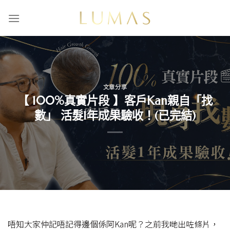
Skip
to
content
文章分享
【 100%真實片段 】客戶Kan親自「找
數」 活髮1年成果驗收！(已完結)
唔知大家仲記唔記得邊個係阿Kan呢？之前我哋出咗條片，