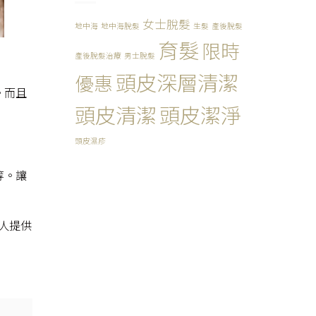
療
(已
話
程
完
正
女士脫髮
地中海
地中海脫髮
生髮
產後脫髮
HK$1,888
結)〉
喎
育髮
限時
／
中
～
4
產後脫髮治療
男士脫髮
(已
次
完
頭皮深層清潔
優惠
(已
結)〉
。而且
完
中
結)〉
頭皮清潔
頭皮潔淨
中
頭皮濕疹
等。讓
客人提供