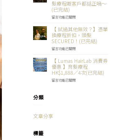
需
實
果
髮療程嘅客戶都話正喎～
中
$333
片
】
(已完結)
享
段
LUMAS
3
】
育
在
留言功能已關閉
次
客
髮
〈【
育
戶
真
仲
【 試過其他無效？】憑單
髮
Kan
係
唔
換療程折扣，頭髮
療
親
咁
快
SECURED！(已完結)
程！
自
有
啲
(已
「找
在
效？
擺
留言功能已關閉
完
數」
〈【
有
低
結)〉
活
試
圖
一
【 Lumas HairLab 消費券
中
髮
過
有
蚊
優惠 】育髮療程
1
其
片
挑
HK$1,888／4次(已完結)
年
他
有
機？】
在
成
無
留言功能已關閉
真
99%
〈【
果
效？】
相！
試
Lumas
驗
憑
(已
過
HairLab
分類
收！
單
完
LUMAS
消
(已
換
結)〉
育
費
完
療
中
髮
券
結)〉
程
療
文章分享
優
中
折
程
惠
扣，
嘅
】
頭
客
標籤
育
髮
戶
髮
SECURED！
都