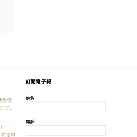
訂閱電子報
姓名
活髮療
(已完
電郵
l
3次優惠