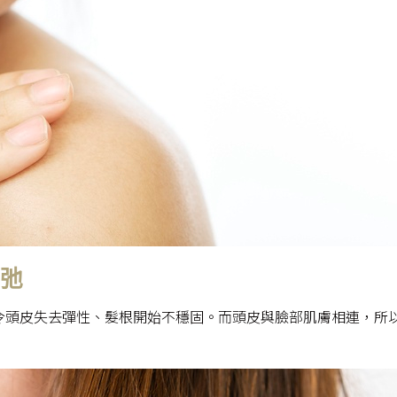
鬆弛
令頭皮失去彈性、髮根開始不穩固。而頭皮與臉部肌膚相連，所