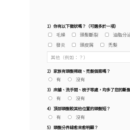
1）你有以下徵狀嗎？（可選多於一項）
毛燥
頭髮斷裂
油脂分
發炎
頭皮屑
禿髮
2）家族有頭髮稀疏、禿髮個案嗎？
有
沒有
3）床舖、洗手間、梳子等處，均多了您的斷
有
沒有
4）頂部頭髮較其他位置的頭髮短？
有
沒有
5）頭髮分界線愈來愈明顯？