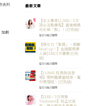
你去判
最新文章
【女士專享$1,988／3次
頂尖活髮療程】產後媽媽
光彩煥「髮」！(已完結)
，加劇
在
留言功能已關閉
〈【女
士
【吸引力「髮質」，跑數
專
level up！】金融服務業
享
人員$388/3次優惠(已完
$1,988
結)
／
3
在
留言功能已關閉
次
〈【吸
頂
引
【LUMAS 旺角新店登
尖
力
場】限時舊單當錢使，幫
活
「髮
你慳埋錢！(已完結)
髮
質」，
療
在
跑
留言功能已關閉
程】
〈【LUMAS
數
產
旺
level
【$388／3次育髮
後
角
up！】
Treatment】我正式宣
媽
新
金
布：婦女節改名做美女