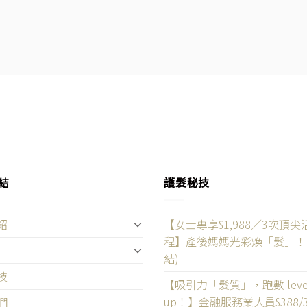
結
護髮秘技
紹
【女士專享$1,988／3次頂尖
程】產後媽媽光彩煥「髮」！
結)
技
【吸引力「髮質」，跑數 leve
up！】金融服務業人員$388/
們