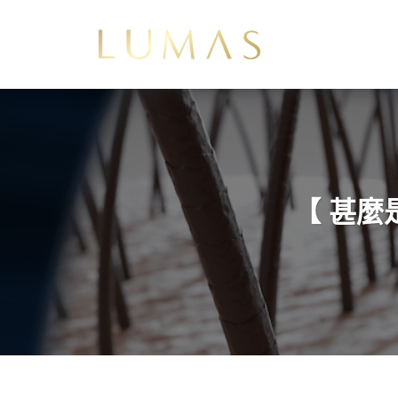
Skip
to
content
【 甚麼