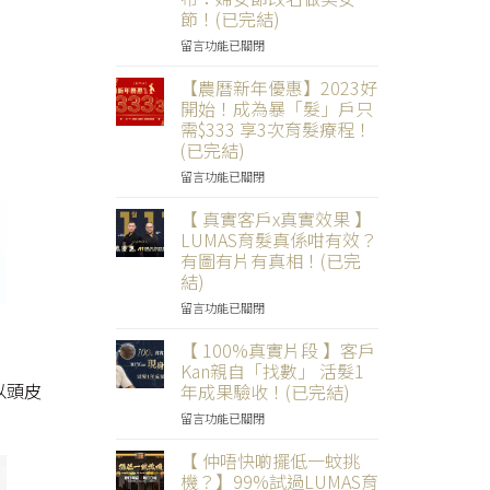
媽
店
融
節！(已完結)
光
登
服
彩
場】
務
在
留言功能已關閉
煥
限
業
〈【$388
「髮」！
時
人
／
【農曆新年優惠】2023好
(已
舊
員
3
開始！成為暴「髮」戶只
完
單
$388/3
次
需$333 享3次育髮療程！
結)〉
當
次
育
(已完結)
中
錢
優
髮
使，
惠
Treatment】
在
留言功能已關閉
幫
(已
我
〈【農
你
完
正
曆
【 真實客戶x真實效果 】
慳
結)〉
式
新
LUMAS育髮真係咁有效？
埋
中
宣
年
有圖有片有真相！(已完
錢！
布：
優
結)
(已
婦
惠】
完
女
2023
在
留言功能已關閉
結)〉
節
好
〈【
中
改
開
真
【 100%真實片段 】客戶
名
始！
實
Kan親自「找數」 活髮1
做
成
客
以頭皮
年成果驗收！(已完結)
美
為
戶
女
暴
在
x
留言功能已關閉
節！
「髮」
〈【
真
(已
戶
100%
實
【 仲唔快啲擺低一蚊挑
完
只
真
效
機？】99%試過LUMAS育
結)〉