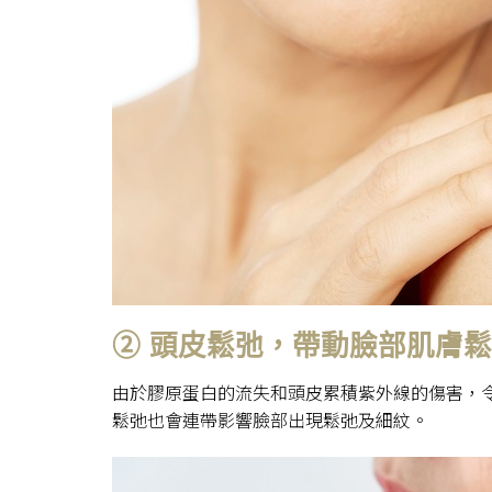
② 頭皮鬆弛，帶動臉部肌膚
由於膠原蛋白的流失和頭皮累積紫外線的傷害，
鬆弛也會連帶影響臉部出現鬆弛及細紋。