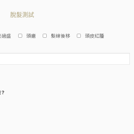
脫髮測試
泌過盛
頭瘡
髮線後移
頭皮紅腫
髮？